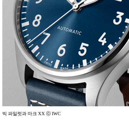
빅 파일럿과 마크 XX ⓒ IWC