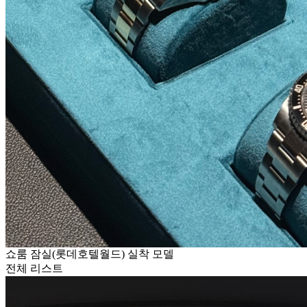
쇼룸 잠실(롯데호텔월드) 실착 모델
전체 리스트