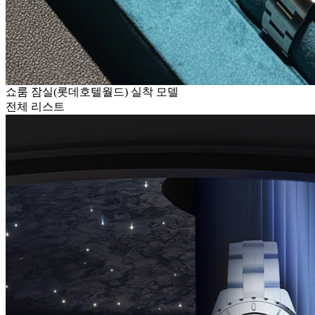
쇼룸 잠실(롯데호텔월드) 실착 모델
전체 리스트