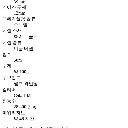
39mm
케이스 두께
12mm
브레이슬릿 종류
스트랩
베젤 소재
화이트 골드
베젤 종류
더블 베젤
방수
50m
무게
약 100g
무브먼트
셀프 와인딩
칼리버
Cal.3132
진동수
28,800 진동
파워리저브
약 48 시간