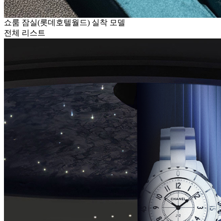
쇼룸 잠실(롯데호텔월드) 실착 모델
전체 리스트