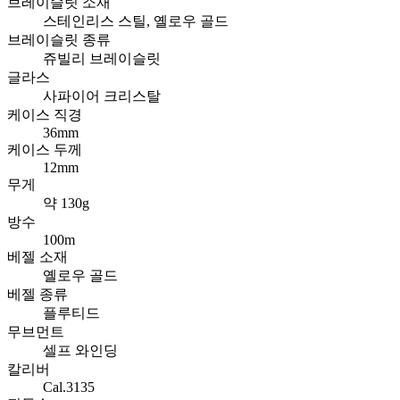
브레이슬릿 소재
스테인리스 스틸, 옐로우 골드
브레이슬릿 종류
쥬빌리 브레이슬릿
글라스
사파이어 크리스탈
케이스 직경
36mm
케이스 두께
12mm
무게
약 130g
방수
100m
베젤 소재
옐로우 골드
베젤 종류
플루티드
무브먼트
셀프 와인딩
칼리버
Cal.3135