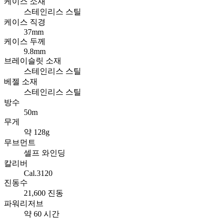
케이스 소재
스테인리스 스틸
케이스 직경
37mm
케이스 두께
9.8mm
브레이슬릿 소재
스테인리스 스틸
베젤 소재
스테인리스 스틸
방수
50m
무게
약 128g
무브먼트
셀프 와인딩
칼리버
Cal.3120
진동수
21,600 진동
파워리저브
약 60 시간