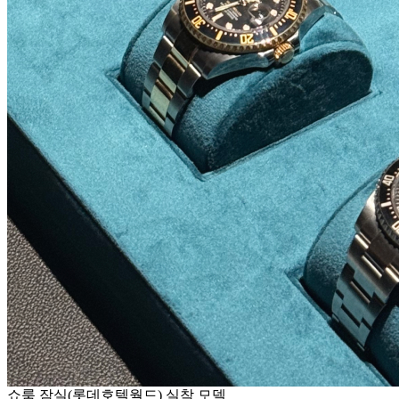
쇼룸 잠실(롯데호텔월드) 실착 모델