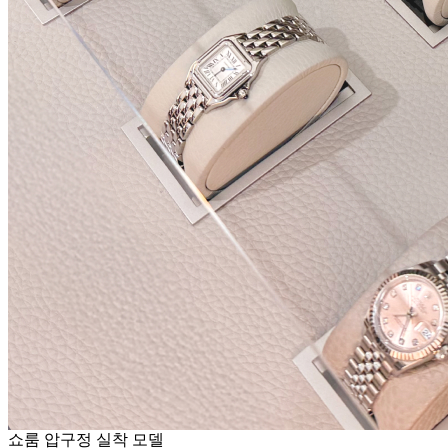
쇼룸 압구정 실착 모델