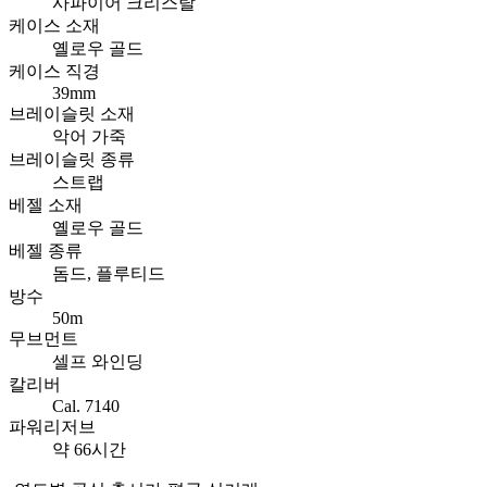
사파이어 크리스탈
케이스 소재
옐로우 골드
케이스 직경
39mm
브레이슬릿 소재
악어 가죽
브레이슬릿 종류
스트랩
베젤 소재
옐로우 골드
베젤 종류
돔드, 플루티드
방수
50m
무브먼트
셀프 와인딩
칼리버
Cal. 7140
파워리저브
약 66시간