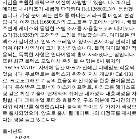
시간을 초월한 매력으로 여전히 사랑받고 있습니다. 2023년,
데이토나 시리즈가 새롭게 단장되며 Ref.126500LN이 등장했
습니다. 가장 눈에 띄는 변화 중 하나는 세라크롬 베젤의 변경
입니다. 이전 Ref.116500LN의 모노블록 구조에서 벗어나, 베젤
주변에 케이스와 동일한 스틸 소재를 사용함으로써 데이토나
초기(Ref.6263)의 고전적인 느낌을 되살렸습니다. 다이얼은 인
덱스가 길어졌고, 인덱스 프레임이 얇아지면서 야광 면적이 넓
어져 야간 시인성이 크게 향상되었습니다. 블랙 다이얼에만 적
용되는 독특한 사항은 인다이얼의 홈이 사라졌다는 점입니다.
또한 최근 롤렉스 모델에서 흔히 볼 수 있는 6시 위치의
"SWISS MADE" 사이에 왕관 마크가 인쇄된 디테일도 적용되
었습니다. 무브먼트는 롤렉스가 완전히 자사 개발한 Cal.4131
로, 크로노그래프 기능의 효율성과 신뢰성을 한층 끌어올렸습
니다. 특허받은 크로너지 이스케이프먼트, 파라크롬 헤어스프
링 같은 최신 기술이 탑재되어 뛰어난 내자성과 내충격성을 자
랑합니다. 퍼페추얼 로터와 효율적인 구조 덕분에 72시간의 긴
파워 리저브를 실현했습니다. 블랙과 화이트 두 가지가 색상으
로 출시되었으며, 앞으로 출시 될 데이토나의 이정표를 제시했
다는 평을 듣고 있습니다.
출시년도
2023년