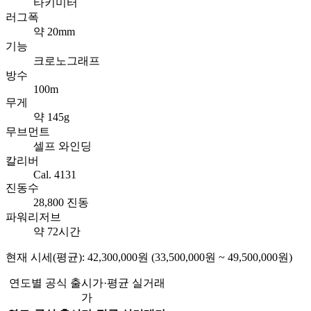
타키미터
러그폭
약 20mm
기능
크로노그래프
방수
100m
무게
약 145g
무브먼트
셀프 와인딩
칼리버
Cal. 4131
진동수
28,800 진동
파워리저브
약 72시간
현재 시세(평균): 42,300,000원 (33,500,000원 ~ 49,500,000원)
연도별 공식 출시가·평균 실거래
가