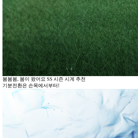
봄봄봄, 봄이 왔어요 SS 시즌 시계 추천
기분전환은 손목에서부터!