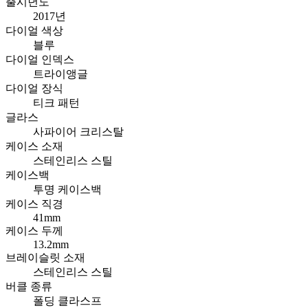
출시년도
2017년
다이얼 색상
블루
다이얼 인덱스
트라이앵글
다이얼 장식
티크 패턴
글라스
사파이어 크리스탈
케이스 소재
스테인리스 스틸
케이스백
투명 케이스백
케이스 직경
41mm
케이스 두께
13.2mm
브레이슬릿 소재
스테인리스 스틸
버클 종류
폴딩 클라스프