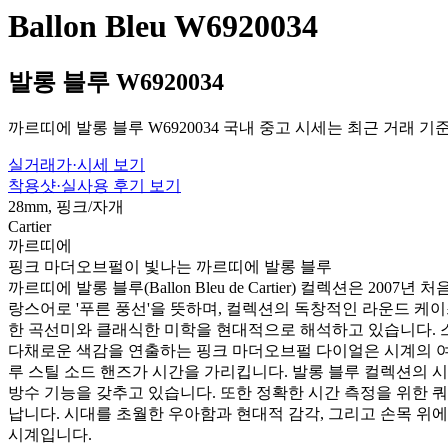
Ballon Bleu W6920034
발롱 블루 W6920034
까르띠에 발롱 블루 W6920034 국내 중고 시세는 최근 거래 기준
실거래가·시세 보기
착용샷·실사용 후기 보기
28mm, 핑크/자개
Cartier
까르띠에
핑크 마더오브펄이 빛나는 까르띠에 발롱 블루
까르띠에 발롱 블루(Ballon Bleu de Cartier) 컬렉션은 
랑스어로 '푸른 풍선'을 뜻하며, 컬렉션의 독창적인 라운드 케이스
한 곡선미와 클래식한 미학을 현대적으로 해석하고 있습니다. 
다채로운 색감을 연출하는 핑크 마더오브펄 다이얼은 시계의 여
루 스틸 소드 핸즈가 시간을 가리킵니다. 발롱 블루 컬렉션의 
방수 기능을 갖추고 있습니다. 또한 정확한 시간 측정을 위한 쿼
납니다. 시대를 초월한 우아함과 현대적 감각, 그리고 손목 
시계입니다.