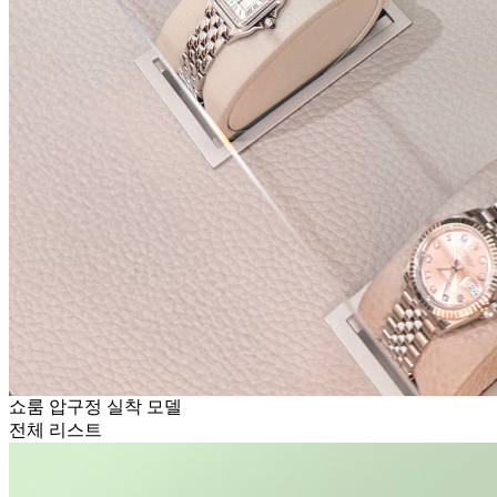
쇼룸 압구정 실착 모델
전체 리스트