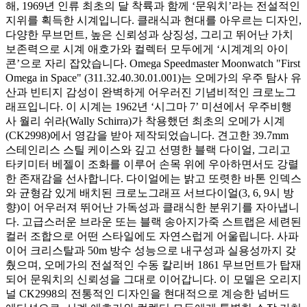
해, 1969년 인류 최초의 달 착륙과 함께 ‘문워치’라는 전설적인
지위를 획득한 시계입니다. 클래식과 현대를 아우르는 디자인,
다양한 무브먼트, 높은 신뢰성과 상징성, 그리고 뛰어난 가치
보존력으로 시계 애호가와 컬렉터 모두에게 ‘시계계의 아이
콘’으로 자리 잡았습니다. Omega Speedmaster Moonwatch "First
Omega in Space" (311.32.40.30.01.001)는 오메가의 우주 탐사 유
산과 빈티지 감성이 완벽하게 어우러진 기념비적인 크로노그
래프입니다. 이 시계는 1962년 ‘시그마 7’ 미션에서 우주비행
사 월리 쉬라(Wally Schirra)가 착용했던 최초의 오메가 시계
(CK2998)에서 영감을 받아 제작되었습니다. 견고한 39.7mm
스테인리스 스틸 케이스와 깊고 선명한 블랙 다이얼, 그리고
타키미터 베젤이 조화를 이루어 손목 위에 우아하면서도 강렬
한 존재감을 선사합니다. 다이얼에는 밝고 또렷한 바톤 인덱스
와 균형감 있게 배치된 크로노그래프 서브다이얼(3, 6, 9시 방
향)이 어우러져 뛰어난 가독성과 클래식한 분위기를 자아냅니
다. 고급스러운 브라운 또는 블랙 송아지가죽 스트랩은 세련된
컬러 조합으로 어떤 스타일에도 자연스럽게 어울립니다. 사파
이어 크리스탈과 50m 방수 성능으로 내구성과 실용성까지 갖
췄으며, 오메가의 전설적인 수동 칼리버 1861 무브먼트가 탑재
되어 문워치의 신뢰성을 그대로 이어갑니다. 이 모델은 오리지
널 CK2998의 전통적인 디자인을 현대적으로 계승한 넘버드