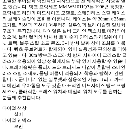
초월한 우아함과 혁신적인 디자인으로 전 세계적인 사랑을 받
고 있습니다. 탱크 프랑세즈 MM W51011Q3는 1996년 등장한
프랑세즈 라인의 미드사이즈 모델로, 스테인리스 스틸 케이스
와 브레이슬릿이 조화를 이룹니다. 케이스는 약 30mm x 25mm
크기로, 직선과 곡선이 어우러진 실루엣과 브레이슬릿 일체형
구조가 특징입니다. 다이얼은 실버 그레인 텍스처로 마감되어
있으며, 블랙 컬러의 방사형 로마 숫자 인덱스와 레일웨이 미
닛 트랙, 블루 스틸 소드 핸즈, 3시 방향 날짜 창이 조화를 이룹
니다. 쿼츠 무브먼트가 탑재되어 있어 실용성과 편의성을 더하
고 있습니다. 30m 방수와 스크래치 방지 사파이어 크리스탈 글
라스가 적용되어 일상 생활에서도 부담 없이 사용할 수 있습니
다. 브레이슬릿은 폴리시드와 브러시드 마감이 혼합된 스테인
리스 스틸 소재로, 폴딩 버클이 적용되어 착용과 탈착이 간편
합니다. 군더더기 없는 실루엣과 실용적인 기능, 그리고 까르
띠에만의 우아함을 모두 갖춘 대표적인 미드사이즈 탱크 프랑
세즈로, 클래식한 드레스 워치와 데일리 워치 모두를 원하는
분들께 추천합니다.
다이얼 색상
실버
다이얼 인덱스
로만