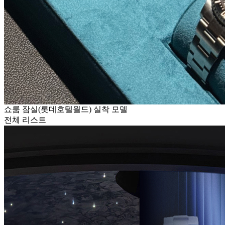
쇼룸 잠실(롯데호텔월드) 실착 모델
전체 리스트