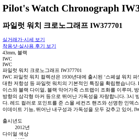
Pilot's Watch Chronograph IW
파일럿 워치 크로노그래프 IW377701
실거래가·시세 보기
착용샷·실사용 후기 보기
43mm, 블랙
IWC
IWC
파일럿 워치 크로노그래프 IW377701
IWC 파일럿 워치 컬렉션은 1930년대에 출시된 ‘스페셜 워치
대한 저항성 등 파일럿 워치의 기본적인 특징을 확립했습니다. IW
이스와 블랙 다이얼, 블랙 악어가죽 스트랩이 조화를 이루며, 방
방향의 삼각형 마커 등으로 뛰어난 가독성을 자랑합니다. 3시 방
다. 레드 컬러로 포인트를 준 스몰 세컨즈 핸즈와 선명한 인덱
이데이트 기능, 뛰어난 내구성과 가독성을 모두 갖추고 있어, 
출시년도
2012년
다이얼 색상