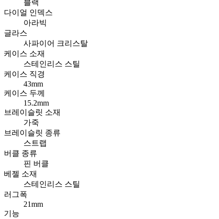
블랙
다이얼 인덱스
아라빅
글라스
사파이어 크리스탈
케이스 소재
스테인리스 스틸
케이스 직경
43mm
케이스 두께
15.2mm
브레이슬릿 소재
가죽
브레이슬릿 종류
스트랩
버클 종류
핀 버클
베젤 소재
스테인리스 스틸
러그폭
21mm
기능