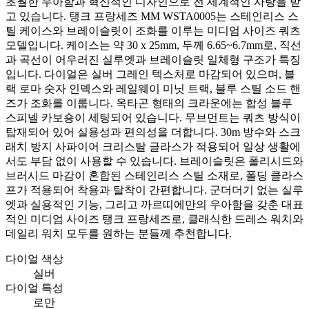
초월한 우아함과 혁신적인 디자인으로 전 세계적인 사랑을 받
고 있습니다. 탱크 프랑세즈 MM WSTA0005는 스테인리스 스
틸 케이스와 브레이슬릿이 조화를 이루는 미디엄 사이즈 쿼츠
모델입니다. 케이스는 약 30 x 25mm, 두께 6.65~6.7mm로, 직선
과 곡선이 어우러진 실루엣과 브레이슬릿 일체형 구조가 특징
입니다. 다이얼은 실버 그레인 텍스처로 마감되어 있으며, 블
랙 로마 숫자 인덱스와 레일웨이 미닛 트랙, 블루 스틸 소드 핸
즈가 조화를 이룹니다. 옥타곤 형태의 크라운에는 합성 블루
스피넬 카보숑이 세팅되어 있습니다. 무브먼트는 쿼츠 방식이
탑재되어 있어 실용성과 편의성을 더합니다. 30m 방수와 스크
래치 방지 사파이어 크리스탈 글라스가 적용되어 일상 생활에
서도 부담 없이 사용할 수 있습니다. 브레이슬릿은 폴리시드와
브러시드 마감이 혼합된 스테인리스 스틸 소재로, 폴딩 클라스
프가 적용되어 착용과 탈착이 간편합니다. 군더더기 없는 실루
엣과 실용적인 기능, 그리고 까르띠에만의 우아함을 갖춘 대표
적인 미디엄 사이즈 탱크 프랑세즈로, 클래식한 드레스 워치와
데일리 워치 모두를 원하는 분들께 추천합니다.
다이얼 색상
실버
다이얼 특성
로만