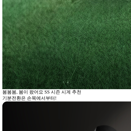
봄봄봄, 봄이 왔어요 SS 시즌 시계 추천
기분전환은 손목에서부터!