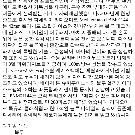
도료를 적용한 첫 프로토타입이 제작되었습니다. 어두운 환경
에서도 탁월한 가독성을 제공해, 특수 작전 부대와 군용 다이
버들에게 신뢰받는 시계로 자리매김했습니다. 2020년에 한정
판으로 출시된 파네라이 라디오미르 Mediterraneo PAM01144
는 42mm 폴리시드 스틸 케이스와 깊이감 넘치는 블루 데그라
데 선버스트 다이얼이 어우러져, 마치 지중해의 바다를 손목
위에 담은 듯한 감각적인 아름다움을 전하고 있습니다. 다이얼
외곽의 짙은 블루에서 중앙으로 갈수록 밝아지는 색감은 파네
라이만의 특별한 기술로 완성되어, 바다의 깊이와 빛을 생생하
게 표현하고 있습니다. 수동 칼리버 P.1000 무브먼트가 탑재되
어 3일 파워리저브를 제공하며, 100m 방수 성능을 갖추고 있습
니다. 사파이어 크리스탈 케이스백에는 메탈라이제이션 기법
으로 파도 무늬가 새겨져 있어, 바다에 대한 오마주를 더욱 강
조하고 있습니다. 베이지 톤 슈퍼루미노바와 블루 앨리게이터
스트랩의 조화는 따뜻함과 세련미를 동시에 전달하고 있습니
다. PAM01144는 오직 부티크에서만 구매할 수 있는 파네라이
부티크 한정판으로, 단 288피스만 제작되었습니다. 라디오미
르 특유의 클래식함과 현대적인 블루 다이얼의 감각이 공존해,
파네라이 컬렉터와 애호가들에게 높은 인기를 얻고 있습니다.
다이얼 색상
블루