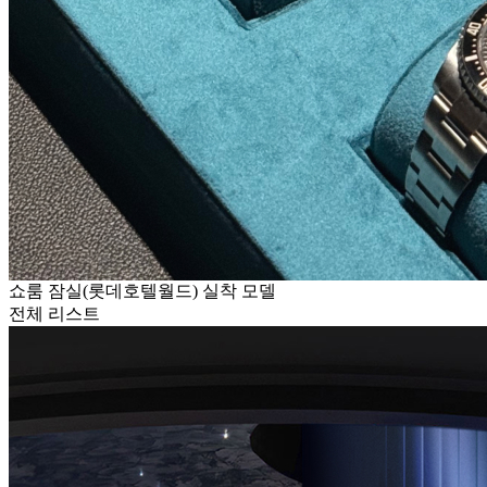
쇼룸 잠실(롯데호텔월드) 실착 모델
전체 리스트