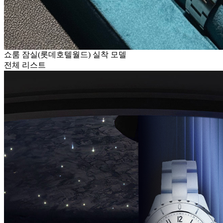
쇼룸 잠실(롯데호텔월드) 실착 모델
전체 리스트