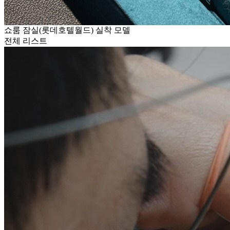
쇼룸 잠실(롯데호텔월드) 실착 모델
전체 리스트