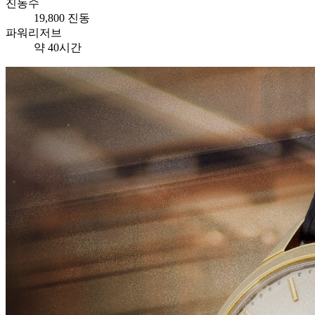
진동수
19,800 진동
파워리저브
약 40시간