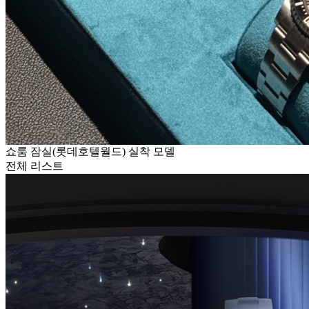
쇼룸 잠실(롯데호텔월드) 실착 모델
전체 리스트