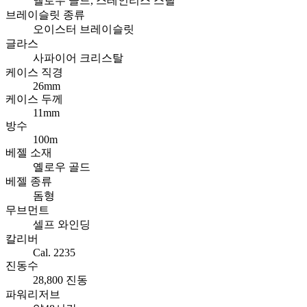
옐로우 골드, 스테인리스 스틸
브레이슬릿 종류
오이스터 브레이슬릿
글라스
사파이어 크리스탈
케이스 직경
26mm
케이스 두께
11mm
방수
100m
베젤 소재
옐로우 골드
베젤 종류
돔형
무브먼트
셀프 와인딩
칼리버
Cal. 2235
진동수
28,800 진동
파워리저브