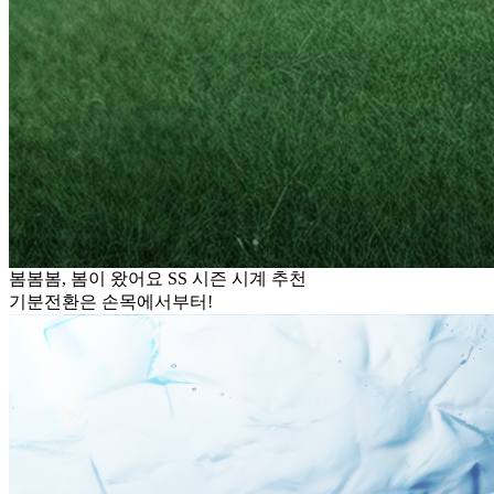
봄봄봄, 봄이 왔어요 SS 시즌 시계 추천
기분전환은 손목에서부터!