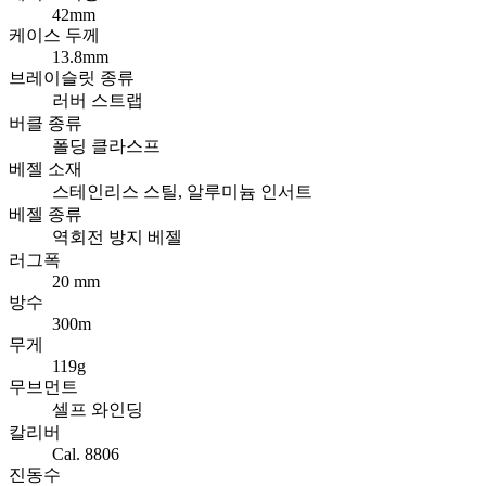
42mm
케이스 두께
13.8mm
브레이슬릿 종류
러버 스트랩
버클 종류
폴딩 클라스프
베젤 소재
스테인리스 스틸, 알루미늄 인서트
베젤 종류
역회전 방지 베젤
러그폭
20 mm
방수
300m
무게
119g
무브먼트
셀프 와인딩
칼리버
Cal. 8806
진동수