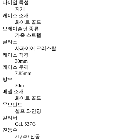
다이얼 특성
자개
케이스 소재
화이트 골드
브레이슬릿 종류
가죽 스트랩
글라스
사파이어 크리스탈
케이스 직경
30mm
케이스 두께
7.85mm
방수
30m
베젤 소재
화이트 골드
무브먼트
셀프 와인딩
칼리버
Cal. 537/3
진동수
21,600 진동