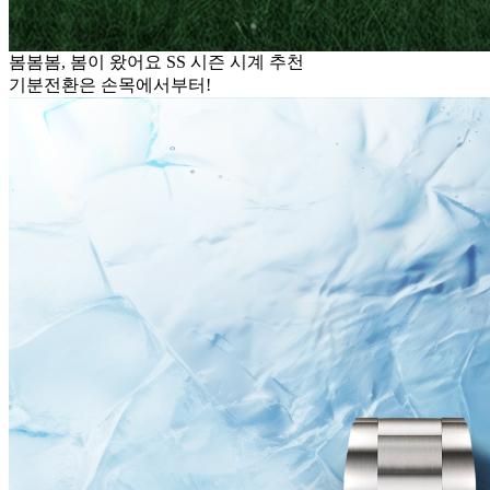
봄봄봄, 봄이 왔어요 SS 시즌 시계 추천
기분전환은 손목에서부터!