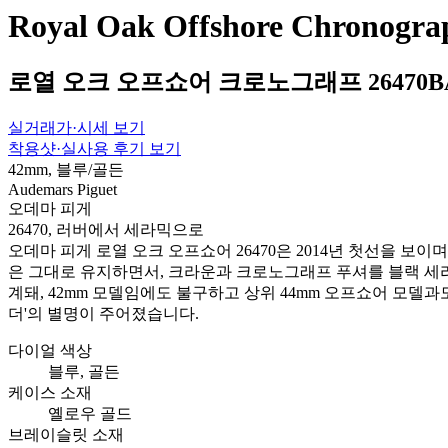
Royal Oak Offshore Chronogr
로열 오크 오프쇼어 크로노그래프 26470BA.O
실거래가·시세 보기
착용샷·실사용 후기 보기
42mm, 블루/골든
Audemars Piguet
오데마 피게
26470, 러버에서 세라믹으로
오데마 피게 로열 오크 오프쇼어 26470은 2014년 첫선을 
은 그대로 유지하면서, 크라운과 크로노그래프 푸셔를 블랙 세
계돼, 42mm 모델임에도 불구하고 상위 44mm 오프쇼어 모델과
더'의 별명이 주어졌습니다.
다이얼 색상
블루, 골든
케이스 소재
옐로우 골드
브레이슬릿 소재