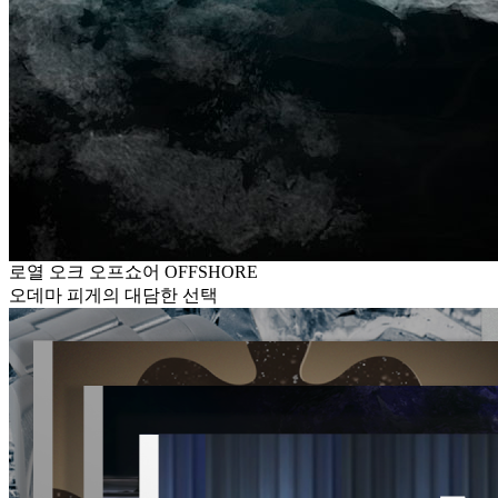
로열 오크 오프쇼어 OFFSHORE
오데마 피게의 대담한 선택