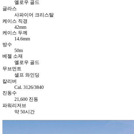
옐로우 골드
글라스
사파이어 크리스탈
케이스 직경
42mm
케이스 두께
14.6mm
방수
50m
베젤 소재
옐로우 골드
무브먼트
셀프 와인딩
칼리버
Cal. 3126/3840
진동수
21,600 진동
파워리저브
약 50시간