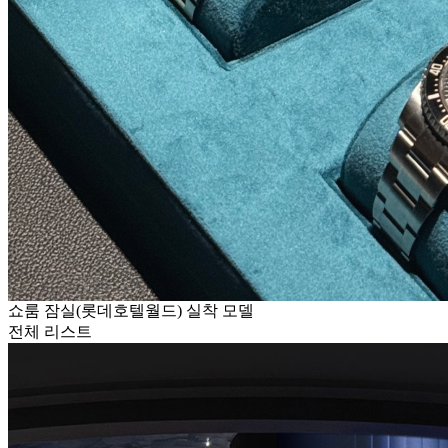
쇼룸 잠실(롯데호텔월드) 실착 모델
전체 리스트