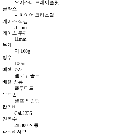
오이스터 브레이슬릿
글라스
사파이어 크리스탈
케이스 직경
31mm
케이스 두께
11mm
무게
약 100g
방수
100m
베젤 소재
옐로우 골드
베젤 종류
플루티드
무브먼트
셀프 와인딩
칼리버
Cal.2236
진동수
28,800 진동
파워리저브