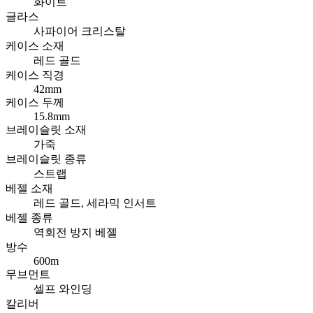
화이트
글라스
사파이어 크리스탈
케이스 소재
레드 골드
케이스 직경
42mm
케이스 두께
15.8mm
브레이슬릿 소재
가죽
브레이슬릿 종류
스트랩
베젤 소재
레드 골드, 세라믹 인서트
베젤 종류
역회전 방지 베젤
방수
600m
무브먼트
셀프 와인딩
칼리버