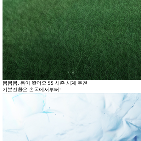
봄봄봄, 봄이 왔어요 SS 시즌 시계 추천
기분전환은 손목에서부터!