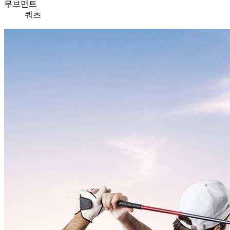
무브먼트
쿼츠