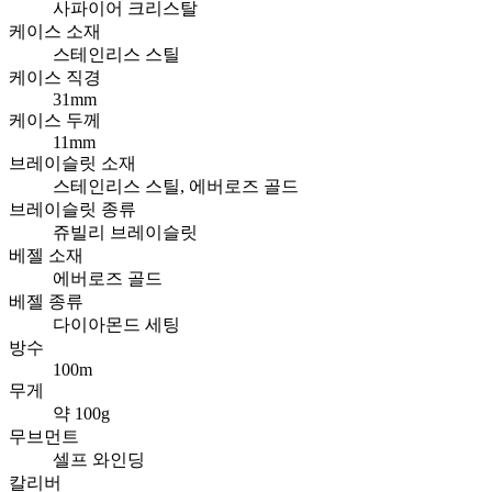
사파이어 크리스탈
케이스 소재
스테인리스 스틸
케이스 직경
31mm
케이스 두께
11mm
브레이슬릿 소재
스테인리스 스틸, 에버로즈 골드
브레이슬릿 종류
쥬빌리 브레이슬릿
베젤 소재
에버로즈 골드
베젤 종류
다이아몬드 세팅
방수
100m
무게
약 100g
무브먼트
셀프 와인딩
칼리버