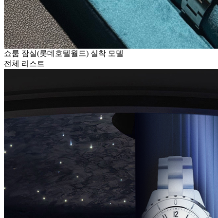
쇼룸 잠실(롯데호텔월드) 실착 모델
전체 리스트