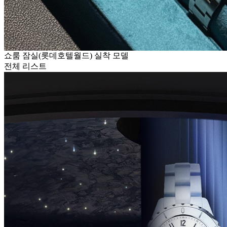
쇼룸 잠실(롯데호텔월드) 실착 모델
전체 리스트