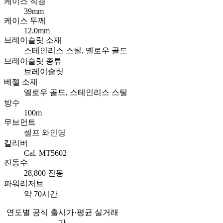
케이스 직경
39mm
케이스 두께
12.0mm
브레이슬릿 소재
스테인리스 스틸, 옐로우 골드
브레이슬릿 종류
브레이슬릿
베젤 소재
옐로우 골드, 스테인리스 스틸
방수
100m
무브먼트
셀프 와인딩
칼리버
Cal. MT5602
진동수
28,800 진동
파워리저브
약 70시간
연도별 공식 출시가·평균 실거래
가