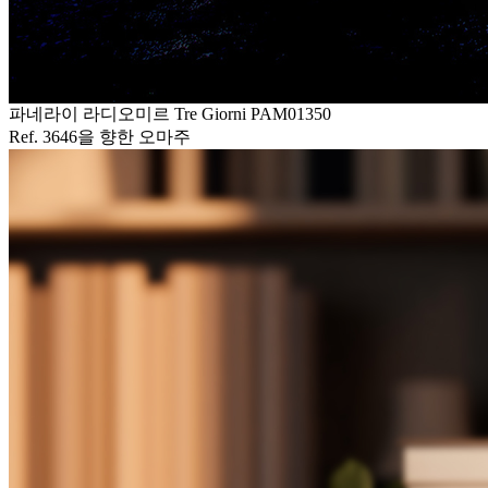
파네라이 라디오미르 Tre Giorni PAM01350
Ref. 3646을 향한 오마주