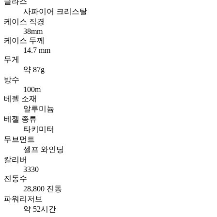
글라스
사파이어 크리스탈
케이스 직경
38mm
케이스 두께
14.7 mm
무게
약 87g
방수
100m
베젤 소재
알루미늄
베젤 종류
타키미터
무브먼트
셀프 와인딩
칼리버
3330
진동수
28,800 진동
파워리저브
약 52시간