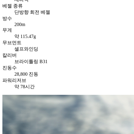
베젤 종류
단방향 회전 베젤
방수
200m
무게
약 115.47g
무브먼트
셀프와인딩
칼리버
브라이틀링 B31
진동수
28,800 진동
파워리저브
약 78시간