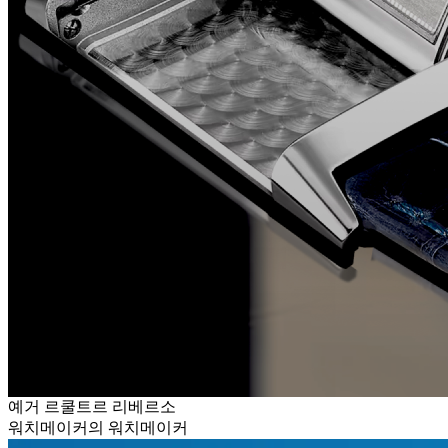
예거 르쿨트르 리베르소
워치메이커의 워치메이커