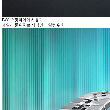
IWC 스핏파이어 사용기
데일리 툴워치로 제격인 파일럿 워치