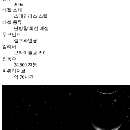
200m
베젤 소재
스테인리스 스틸
베젤 종류
단방향 회전 베젤
무브먼트
셀프와인딩
칼리버
브라이틀링 B01
진동수
28,800 진동
파워리저브
약 70시간