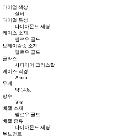
다이얼 색상
실버
다이얼 특성
다이아몬드 세팅
케이스 소재
옐로우 골드
브레이슬릿 소재
옐로우 골드
글라스
사파이어 크리스탈
케이스 직경
29mm
무게
약 143g
방수
50m
베젤 소재
옐로우 골드
베젤 종류
다이아몬드 세팅
무브먼트