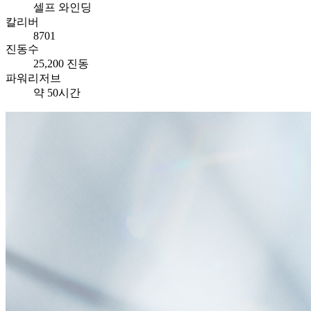
셀프 와인딩
칼리버
8701
진동수
25,200 진동
파워리저브
약 50시간