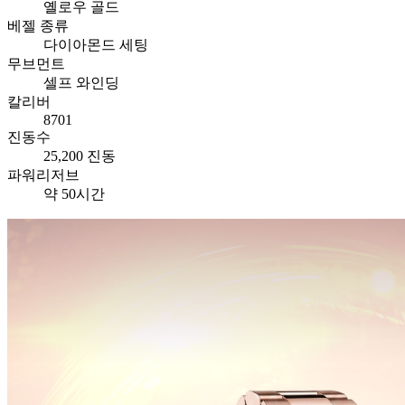
옐로우 골드
베젤 종류
다이아몬드 세팅
무브먼트
셀프 와인딩
칼리버
8701
진동수
25,200 진동
파워리저브
약 50시간