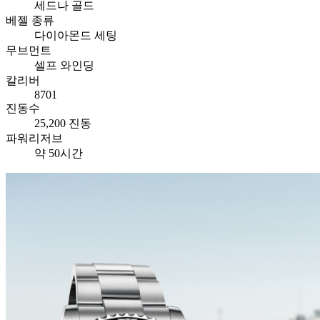
세드나 골드
베젤 종류
다이아몬드 세팅
무브먼트
셀프 와인딩
칼리버
8701
진동수
25,200 진동
파워리저브
약 50시간