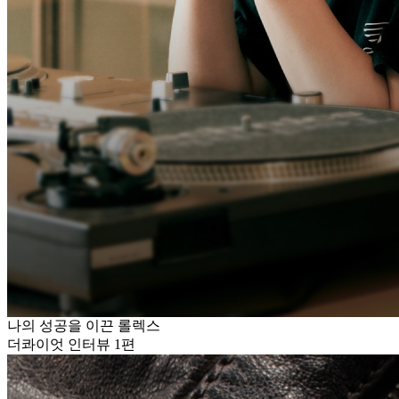
나의 성공을 이끈 롤렉스
더콰이엇 인터뷰 1편