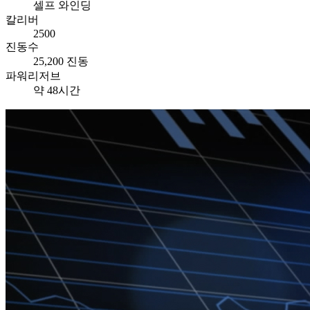
셀프 와인딩
칼리버
2500
진동수
25,200 진동
파워리저브
약 48시간