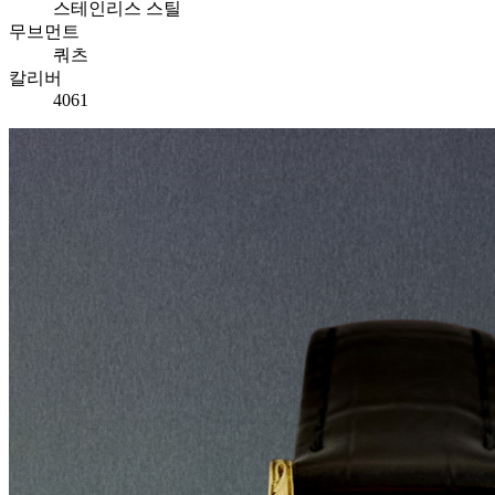
스테인리스 스틸
무브먼트
쿼츠
칼리버
4061