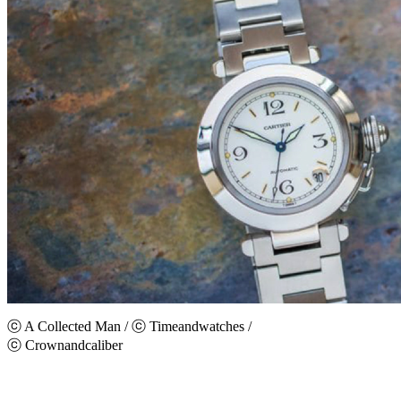
ⓒ A Collected Man / ⓒ Timeandwatches /
ⓒ Crownandcaliber