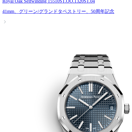
Royal Oak Selfwinding 15510ST.OO.1320ST.04
41mm、グリーン/グランドタペストリー、50周年記念