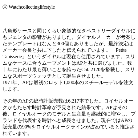
ⓒ Watchcollectinglifestyle
八角形ケースと同じくらい象徴的なタペストリーダイヤルに
もジェンタの影響がありました。ダイヤルメーカーが考案し
たテンプレートはなんと300個もありましたが、最終決定は
メーカー会長と共に下したと伝えられています。「Petite
Tapisserie」というダイヤルは現在も使用されています。スリ
ムなケースに合うムーブメントはAPと共に選びました。数
十年にわたり最も薄いことを誇ったCal. 2120を搭載し、スリ
ムなスポーツウォッチとして誕生させました。
1971年、APは最初のロット1,000本のスチールモデルを注文
します。
その年のAPの総時計販売数は6,217本でした。ロイヤルオー
クがもたらす時計革命が予見された結果です。APはその
後、ロイヤルオークのモデルと生産量を継続的に増やし、ブ
ランドを代表する時計へと成長させました。現在ではAPの
販売量の90%をロイヤルオークラインが占めていると推定さ
れています。