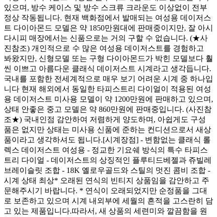
있으며, 방수 케이스 및 방수 스크류 크라운도 이상없이 전부
정상 작동됩니다. 현재 백화점에서 발매되는 여성용 데이저스
트 다이아몬드 모델은 약 1850만원대에 판매중이지만, 잘 아시
다시피 매장에서는 신품으로는 거의 구할 수 없습니다. (★사
진참조) 개인적으로 수 많은 여성용 데이저스트를 경험하고
봐왔지만, 신형모델 또는 구형 다이아몬드가 박힌 모델보다 훨
씬 이쁘고 아름다운 클래식 데이저스트 시계라고 생각듭니다.
국내를 포함한 전세계적으로 매우 보기 어려운 시계 중 하나입
니다 현재 해외에서 동일한 타피스트리 다이얼이 적용된 여성
용 데이저스트 미사용 모델이 약 1200만원에 판매하고 있으며,
상태 안좋은 중고 모델은 약 860만원에 판매중입니다. (사진참
조★) 국내인점 감안하여 저렴하게 양도하며, 아쉽게도 구성
품은 없지만 상태는 미사용 신품에 준하는 컨디션으로서 새상
품이라고 생각하셔도 됩니다.[시계장점] - 변함없는 클래식 롤
렉스 데이저스트 여성용 - 정교한 기요쉐 방식의 특수 타피스
트리 다이얼 - 데이저스트의 상징적인 플루티드베젤과 쥬빌레
브레이슬릿 조합 - 18K 옐로우골드와 스틸의 멋진 콤비 조합 -
시계 상태 최상* 오래된 연식의 빈티지 상품임을 감안하고 주
문해주시기 바랍니다. * 연식이 오래되었지만 순정품을 그대
로 보존하고 있으며 시계 내외부에 세월의 흔적을 고스란히 담
고 있는 제품입니다.따라서, 새 상품의 세련미와 깔끔함을 원