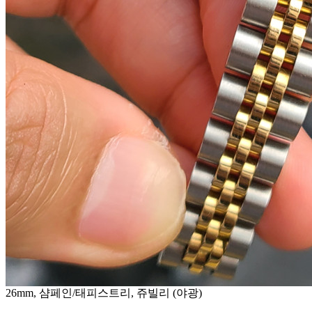
26mm, 샴페인/태피스트리, 쥬빌리 (야광)