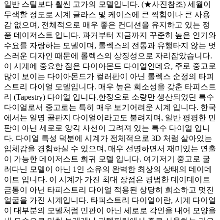
일반 스틸보다 훨씬 고가의 모델입니다. (★사진참조) 세월이
무색할 정도로 시계 글라스 및 케이스에 큰 찍힘이나 큰 사용
감 없으며, 전체적으로 매우 좋은 컨디션을 유지하고 있는 정
품 데이저스트 입니다. 과거부터 지금까지 꾸준히 높은 인기와
수요를 자랑하는 모델이며, 롤렉스의 전통과 유행타지 않는 멋
스러운 디자인 때문에 롤렉스의 상징성으로 자리잡았습니다.
이 시계에 중요한 점은 다이아몬드 다이얼인데요, 주로 중고로
많이 보이는 다이아몬드가 컬러판이 아닌 롤렉스 순정의 타피
스트리 다이얼 모델입니다. 매우 높은 희소성을 갖춘 타피스트
리 (Tapestry) 다이얼 입니다.한정으로 소량만 생산되었던 특수
다이얼로서 중고로는 특히 매우 보기어려운 시계 입니다. 한국
에서는 일명 골판지 다이얼이라고도 불려지며, 일반 평평한 민
판이 아닌 세로로 양각 사선이 그려져 있는 특수 다이얼 입니
다. 다이얼 특성 덕분에 시계가 전체적으로 3D 처럼 살아있는
입체감을 경험하실 수 있으며, 매우 선명하면서 재미있는 연출
이 가능한 데이저스트 희귀 모델 입니다. 여기저기 중고로 굴
러다닌 모델이 아닌 1인 소유의 완벽한 최상의 상태의 데이데
이트 입니다. 이 시계가 가진 최대 장점은 평범한 데이데이트
금통이 아닌 타피스트리 다이얼 적용된 상당히 희소하고 멋진
얼굴을 가진 시계입니다. 타피스트리 다이얼이란, 시계 다이얼
이 대부분의 모델처럼 민판이 아닌 세로로 각인을 내어 모양을