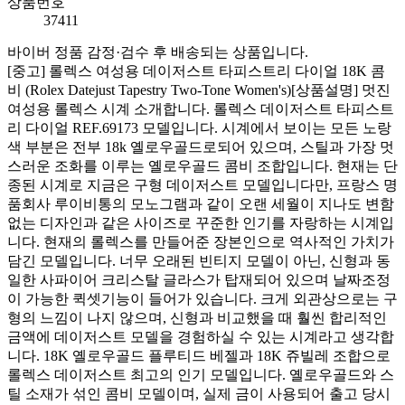
상품번호
37411
바이버 정품 감정·검수 후 배송되는 상품입니다.
[중고] 롤렉스 여성용 데이저스트 타피스트리 다이얼 18K 콤
비 (Rolex Datejust Tapestry Two-Tone Women's)[상품설명] 멋진
여성용 롤렉스 시계 소개합니다. 롤렉스 데이저스트 타피스트
리 다이얼 REF.69173 모델입니다. 시계에서 보이는 모든 노랑
색 부분은 전부 18k 옐로우골드로되어 있으며, 스틸과 가장 멋
스러운 조화를 이루는 옐로우골드 콤비 조합입니다. 현재는 단
종된 시계로 지금은 구형 데이저스트 모델입니다만, 프랑스 명
품회사 루이비통의 모노그램과 같이 오랜 세월이 지나도 변함
없는 디자인과 같은 사이즈로 꾸준한 인기를 자랑하는 시계입
니다. 현재의 롤렉스를 만들어준 장본인으로 역사적인 가치가
담긴 모델입니다. 너무 오래된 빈티지 모델이 아닌, 신형과 동
일한 사파이어 크리스탈 글라스가 탑재되어 있으며 날짜조정
이 가능한 퀵셋기능이 들어가 있습니다. 크게 외관상으로는 구
형의 느낌이 나지 않으며, 신형과 비교했을 때 훨씬 합리적인
금액에 데이저스트 모델을 경험하실 수 있는 시계라고 생각합
니다. 18K 옐로우골드 플루티드 베젤과 18K 쥬빌레 조합으로
롤렉스 데이저스트 최고의 인기 모델입니다. 옐로우골드와 스
틸 소재가 섞인 콤비 모델이며, 실제 금이 사용되어 출고 당시