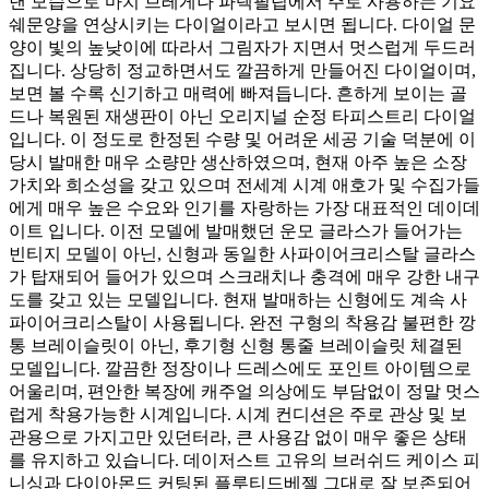
낸 모습으로 마치 브레게나 파텍필립에서 주로 사용하는 기요
쉐문양을 연상시키는 다이얼이라고 보시면 됩니다. 다이얼 문
양이 빛의 높낮이에 따라서 그림자가 지면서 멋스럽게 두드러
집니다. 상당히 정교하면서도 깔끔하게 만들어진 다이얼이며,
보면 볼 수록 신기하고 매력에 빠져듭니다. 흔하게 보이는 골
드나 복원된 재생판이 아닌 오리지널 순정 타피스트리 다이얼
입니다. 이 정도로 한정된 수량 및 어려운 세공 기술 덕분에 이
당시 발매한 매우 소량만 생산하였으며, 현재 아주 높은 소장
가치와 희소성을 갖고 있으며 전세계 시계 애호가 및 수집가들
에게 매우 높은 수요와 인기를 자랑하는 가장 대표적인 데이데
이트 입니다. 이전 모델에 발매했던 운모 글라스가 들어가는
빈티지 모델이 아닌, 신형과 동일한 사파이어크리스탈 글라스
가 탑재되어 들어가 있으며 스크래치나 충격에 매우 강한 내구
도를 갖고 있는 모델입니다. 현재 발매하는 신형에도 계속 사
파이어크리스탈이 사용됩니다. 완전 구형의 착용감 불편한 깡
통 브레이슬릿이 아닌, 후기형 신형 통줄 브레이슬릿 체결된
모델입니다. 깔끔한 정장이나 드레스에도 포인트 아이템으로
어울리며, 편안한 복장에 캐주얼 의상에도 부담없이 정말 멋스
럽게 착용가능한 시계입니다. 시계 컨디션은 주로 관상 및 보
관용으로 가지고만 있던터라, 큰 사용감 없이 매우 좋은 상태
를 유지하고 있습니다. 데이저스트 고유의 브러쉬드 케이스 피
니싱과 다이아몬드 커팅된 플루티드베젤 그대로 잘 보존되어