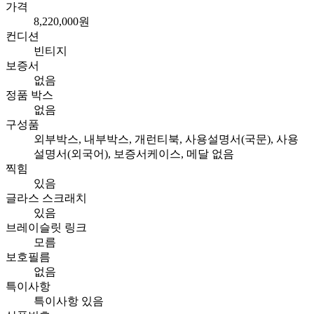
가격
8,220,000원
컨디션
빈티지
보증서
없음
정품 박스
없음
구성품
외부박스, 내부박스, 개런티북, 사용설명서(국문), 사용
설명서(외국어), 보증서케이스, 메달 없음
찍힘
있음
글라스 스크래치
있음
브레이슬릿 링크
모름
보호필름
없음
특이사항
특이사항 있음