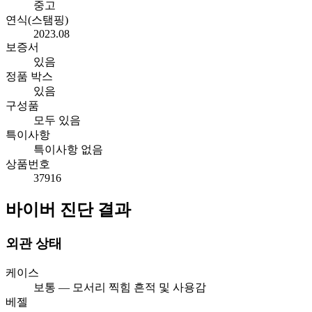
중고
연식(스탬핑)
2023.08
보증서
있음
정품 박스
있음
구성품
모두 있음
특이사항
특이사항 없음
상품번호
37916
바이버 진단 결과
외관 상태
케이스
보통 — 모서리 찍힘 흔적 및 사용감
베젤