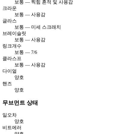
보통 — 찍힘 흔적 및 사용감
크라운
보통 — 사용감
글라스
보통 — 미세 스크래치
브레이슬릿
보통 — 사용감
링크개수
보통 — 7/6
클라스프
보통 — 사용감
다이얼
양호
핸즈
양호
무브먼트 상태
일오차
양호
비트에러
양호