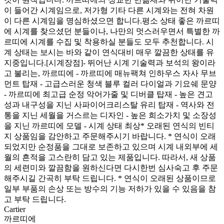
이 들어간 시계임으로, 저가형 기타 다른 시계와는 전혀 차원
이 다른 시계임을 명심하셨으면 합니다. ​ 평소 상태 좋은 까르띠
에 시계를 찾으셨던 분들이나, 나만의 멋스러우면서 특별한 까
르띠에 시계를 수집 및 착용하실 분들도 모두 추천합니다. 시
계 상태는 보시는 바와 같이 연식대비 매우 깔끔한 상태를 유
지중입니다.[시계장점] ​ - 뛰어난 시계 기술력과 보석의 왕이라
고 불리는, 까르띠에 - 까르띠에 매뉴팩쳐 인하우스 자사 무브
먼트 탑재 - 고급스러운 청색 블루 컬러 다이얼과 기요쉐 문양
- 까르띠에 최고급 순정 악어가줄 및 디버클 탑재 - 높은 견고
성과 내구성을 지닌 사파이어크리스탈 유리 탑재 - 역사와 전
통을 지닌 세월을 거스르는 디자인 - 높은 희소가치 및 소장성
을 지닌 까르띠에 모델 - 시계 상태 최상* 오래된 연식의 빈티
지 상품임을 감안하고 주문해주시기 바랍니다. * 연식이 오래
되었지만 순정품을 그대로 보존하고 있으며 시계 내외부에 세
월의 흔적을 고스란히 담고 있는 제품입니다. 따라서, 새 상품
의 세련미와 깔끔함을 원하신다면 다시한번 심사숙고 후 주문
해주시길 간곡히 부탁 드립니다. * 연식이 오래된 상품이므로
일부 부품의 손상 또는 방수의 기능 저하가 있을 수 있음을 참
고 부탁 드립니다. ​
Cartier
까르띠에