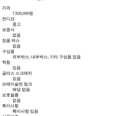
가격
7,950,000원
컨디션
중고
보증서
없음
정품 박스
없음
구성품
외부박스, 내부박스, 기타 구성품 없음
찍힘
있음
글라스 스크래치
있음
브레이슬릿 링크
해당 없음
보호필름
없음
특이사항
특이사항 있음