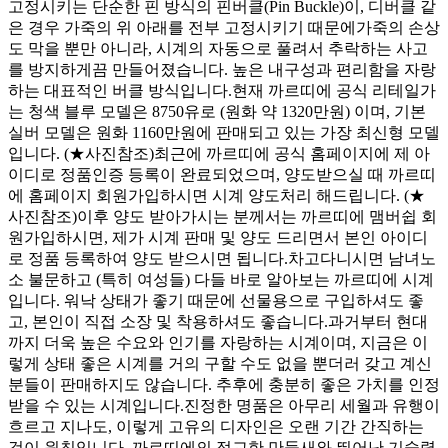
고정시키는 단순한 핀 방식의 핀버클(Pin Buckle)이, 디버클 같
은 경우 가죽의 위 아래를 전부 고정시키기 때문에 ​ 가죽의 손상
도 막을 뿐만 아니라, 시계의 자동으로 풀려서 추락하는 사고
를 방지하게끔 만들어졌습니다. 높은 내구성과 편리함을 자랑
하는 대표적인 버클 방식입니다. ​ 현재 까르띠에 공식 리테일가
는 청색 블루 모델은 8750유로 (원화 약 1320만원) 이며, 기본
실버 모델은 원화 1160만원에 판매되고 있는 가장 최신형 모델
입니다. (★사진참조) ​ 최근에 까르띠에 공식 홈페이지에 제 아
이디로 정품인증 등록이 완료되었으며, 양도받으실 때 까르띠
에 홈페이지 회원가입하시면 시계 양도처리 해드립니다. (★
사진참조) ​ 이후 양도 받아가시는 분께서는 까르띠에 맴버쉽 회
원가입하시면, 제가 시계 판매 및 양도 드리면서 본인 아이디
로 정품 등록하여 양도 받으시면 됩니다. ​ 차고다니시면 남녀노
소 불문하고 (특히 여성들) 다들 바로 알아보는 까르띠에 시계
입니다. 워낙 상태가 좋기 때문에 선물용으로 구입하셔도 좋
고, 본인이 직접 소장 및 착용하셔도 좋습니다. ​ 과거부터 현대
까지 더욱 높은 수요와 인기를 자랑하는 시계이며, 지금은 이
렇게 상태 좋은 시계를 거의 구할 수도 없을 뿐더러 갖고 계신
분들이 판매하지도 않습니다. 추후에 충분히 좋은 가치를 인정
받을 수 있는 시계입니다. ​ 진정한 명품은 아무리 세월과 유행이
흐르고 지나도, 이렇게 고유의 디자인은 오랜 기간 간직하는
것이 원칙입니다. 까르띠에의 정교한 만듦새와 뛰어난 기술력