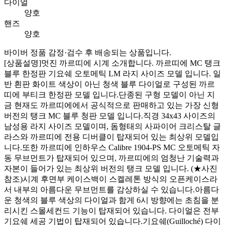
다이얼
양호
핸즈
양호
바이버 정품 감정·검수 후 배송되는 상품입니다.
[상품설명] ​ 멋진 까르띠에 시계 소개합니다. 까르띠에 MC 탱크
블루 한정판 기요쉐 오토메틱 LM 라지 사이즈 모델 입니다. 일
반 흰판 화이트 색상이 아닌 청색 블루 다이얼로 구성된 까르
띠에 부티크 한정판 모델 입니다. ​ 단종된 구형 모델이 아닌 지
금 현재도 까르띠에에서 공식적으로 판매하고 있는 가장 신형
버전의 탱크 MC 블루 청판 모델 입니다. ​ 직경 34x43 사이즈의
남성용 라지 사이즈 모델이며, 돔형태의 사파이어 크리스탈 글
라스와 까르띠에 전용 디버클이 탑재되어 있는 최상위 모델입
니다. ​ 또한 까르띠에 인하우스 Calibre 1904-PS MC 오토메틱 자
동 무브먼트가 탑재되어 있으며, 까르띠에의 엄청난 기술력과
자본이 들어가 있는 최상위 버전의 탱크 모델 입니다. (★사진
참조) ​ 시계 후면부 케이스백이 스켈레톤 방식의 오픈케이스라
서 내부의 아름다운 무브먼트를 감상하실 수 있습니다. ​ 아름다
운 청색의 블루 색상의 다이얼과 함게 6시 방향에는 초침을 분
리시킨 스몰세컨드 기능이 탑재되어 있습니다. 다이얼은 전부
기요쉐 세공 기법이 탑재되어 있습니다. ​ 기요쉐(Guilloché) 다이