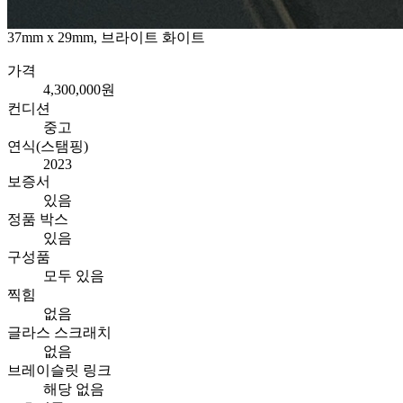
37mm x 29mm, 브라이트 화이트
가격
4,300,000원
컨디션
중고
연식(스탬핑)
2023
보증서
있음
정품 박스
있음
구성품
모두 있음
찍힘
없음
글라스 스크래치
없음
브레이슬릿 링크
해당 없음