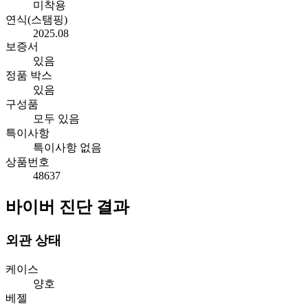
미착용
연식(스탬핑)
2025.08
보증서
있음
정품 박스
있음
구성품
모두 있음
특이사항
특이사항 없음
상품번호
48637
바이버 진단 결과
외관 상태
케이스
양호
베젤