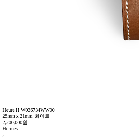
Heure H W036734WW00
25mm x 21mm, 화이트
2,200,000원
Hermes
,