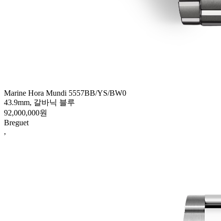
Marine Hora Mundi 5557BB/YS/BW0
43.9mm, 갈바닉 블루
92,000,000원
Breguet
,