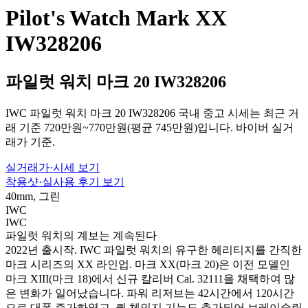
Pilot's Watch Mark XX
IW328206
파일럿 워치 마크 20 IW328206
IWC 파일럿 워치 마크 20 IW328206 국내 중고 시세는 최근 거
래 기준 720만원~770만원(평균 745만원)입니다. 바이버 실거
래가 기준.
실거래가·시세 보기
착용샷·실사용 후기 보기
40mm, 그린
IWC
IWC
파일럿 워치의 계보는 계속된다
2022년 출시작. IWC 파일럿 워치의 유구한 헤리티지를 간직한
마크 시리즈의 XX 라인업. 마크 XX(마크 20)은 이전 모델인
마크 XIII(마크 18)에서 신규 칼리버 Cal. 32111을 채택하여 많
은 변화가 일어났습니다. 파워 리저브는 42시간에서 120시간
으로 대폭 증가하였고. 퀵 체인지 기능도 추가되어 브레이슬릿