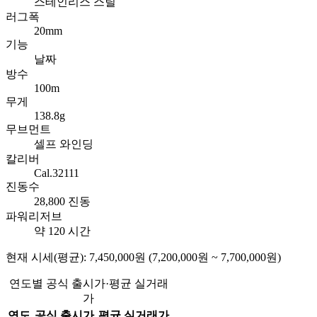
스테인리스 스틸
러그폭
20mm
기능
날짜
방수
100m
무게
138.8g
무브먼트
셀프 와인딩
칼리버
Cal.32111
진동수
28,800 진동
파워리저브
약 120 시간
현재 시세(평균): 7,450,000원 (7,200,000원 ~ 7,700,000원)
연도별 공식 출시가·평균 실거래
가
연도
공식 출시가
평균 실거래가