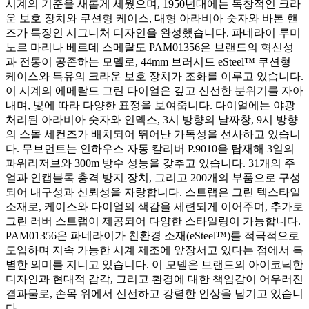
시계의 기준을 새롭게 세웠으며, 1950년대에는 독창적인 크라
운 보호 장치와 쿠션형 케이스, 대형 아라비아 숫자와 바톤 핸
즈가 특징인 시그니처 디자인을 완성했습니다. 파네라이 루미
노르 마리나 베르데 스메랄도 PAM01356은 브랜드의 혁신성
과 전통이 공존하는 모델로, 44mm 브러시드 eSteel™ 쿠션형
케이스와 특유의 크라운 보호 장치가 조화를 이루고 있습니다.
이 시계의 에메랄드 그린 다이얼은 깊고 신선한 분위기를 자아
내며, 빛에 따라 다양한 표정을 보여줍니다. 다이얼에는 야광
처리된 아라비아 숫자와 인덱스, 3시 방향의 날짜창, 9시 방향
의 스몰 세컨즈가 배치되어 뛰어난 가독성을 선사하고 있습니
다. 무브먼트는 인하우스 자동 칼리버 P.9010을 탑재해 3일의
파워리저브와 300m 방수 성능을 갖추고 있습니다. 31개의 주
얼과 인캡블록 충격 방지 장치, 그리고 200개의 부품으로 구성
되어 내구성과 신뢰성을 자랑합니다. 스트랩은 그린 텍스타일
소재로, 케이스와 다이얼의 색감을 세련되게 이어주며, 추가로
그린 러버 스트랩이 제공되어 다양한 스타일링이 가능합니다.
PAM01356은 파네라이가 친환경 소재(eSteel™)를 적극적으로
도입하며 지속 가능한 시계 제조에 앞장서고 있다는 점에서 특
별한 의미를 지니고 있습니다. 이 모델은 브랜드의 아이코닉한
디자인과 현대적 감각, 그리고 환경에 대한 책임감이 어우러진
결과물로, 손목 위에서 신선하고 강렬한 인상을 남기고 있습니
다.