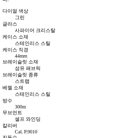
다이얼 색상
그린
글라스
사파이어 크리스탈
케이스 소재
스테인리스 스틸
케이스 직경
44mm
브레이슬릿 소재
섬유 패브릭
브레이슬릿 종류
스트랩
베젤 소재
스테인리스 스틸
방수
300m
무브먼트
셀프 와인딩
칼리버
Cal. P.9010
진동수